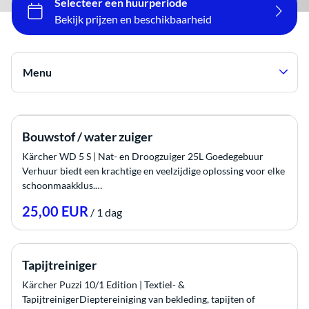
Menu
Alle producten
Bouwstof / water zuiger
Tenten
Kärcher WD 5 S | Nat- en Droogzuiger 25L Goedegebuur
Tafels & Stoelen
Verhuur biedt een krachtige en veelzijdige oplossing voor elke
schoonmaakklus.…
Verlichting
Geluid
/
Verwarming
Catering
Tapijtreiniger
Bruiloft
Kärcher Puzzi 10/1 Edition | Textiel- &
TapijtreinigerDieptereiniging van bekleding, tapijten of
Spellen