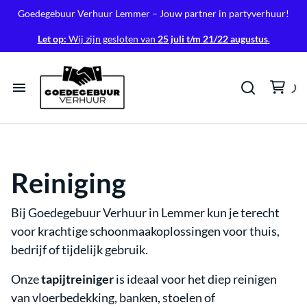
Goedegebuur Verhuur Lemmer – Jouw partner in partyverhuur!
Let op:
Wij zijn gesloten van
25 juli t/m 21/22 augustus
.
Home
Tenten
Reiniging
Tafels & Stoelen
Bij Goedegebuur Verhuur in Lemmer kun je terecht
voor krachtige schoonmaakoplossingen voor thuis,
Verlichting
bedrijf of tijdelijk gebruik.
Onze
Geluid
tapijtreiniger
is ideaal voor het diep reinigen
van vloerbedekking, banken, stoelen of