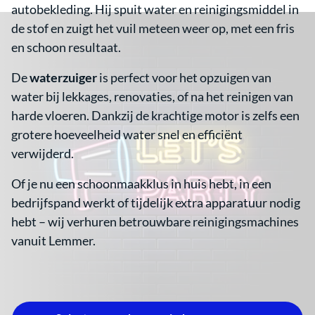
autobekleding. Hij spuit water en reinigingsmiddel in
Verwarming
de stof en zuigt het vuil meteen weer op, met een fris
en schoon resultaat.
Catering
De
waterzuiger
is perfect voor het opzuigen van
Bruiloft
water bij lekkages, renovaties, of na het reinigen van
harde vloeren. Dankzij de krachtige motor is zelfs een
grotere hoeveelheid water snel en efficiënt
Spellen
verwijderd.
Stroom
Of je nu een schoonmaakklus in huis hebt, in een
bedrijfspand werkt of tijdelijk extra apparatuur nodig
Reiniging
hebt – wij verhuren betrouwbare reinigingsmachines
vanuit Lemmer.
voordeelpakketten