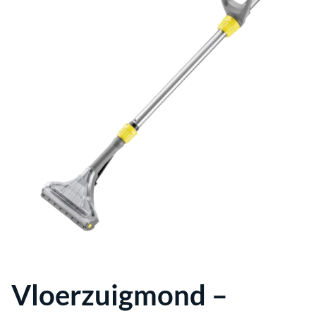
Verwarming
Catering
Bruiloft
Spellen
Stroom
Reiniging
voordeelpakketten
Vloerzuigmond –