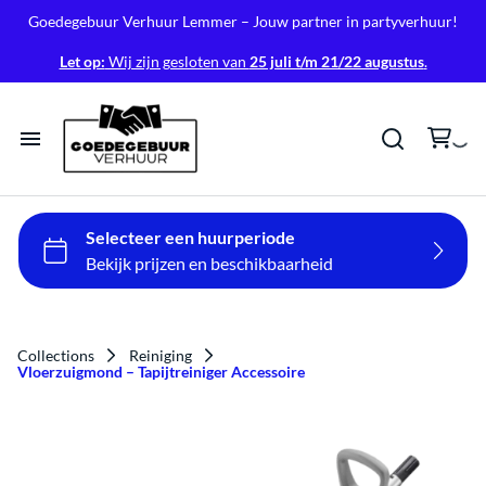
Goedegebuur Verhuur Lemmer – Jouw partner in partyverhuur!
Let op:
Wij zijn gesloten van
25 juli t/m 21/22 augustus
.
Home
Tenten
Tafels & Stoelen
Collections
Reiniging
Vloerzuigmond – Tapijtreiniger Accessoire
Verlichting
Geluid