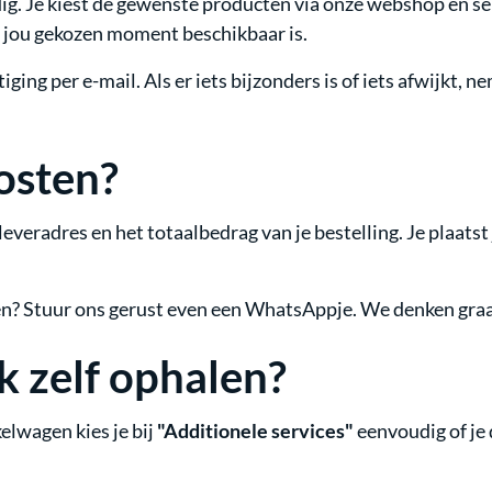
. Je kiest de gewenste producten via onze webshop en sele
or jou gekozen moment beschikbaar is.
tiging per e-mail. Als er iets bijzonders is of iets afwijkt
osten?
veradres en het totaalbedrag van je bestelling. Je plaatst j
ten? Stuur ons gerust even een WhatsAppje. We denken graa
k zelf ophalen?
kelwagen kies je bij
"Additionele services"
eenvoudig of je 