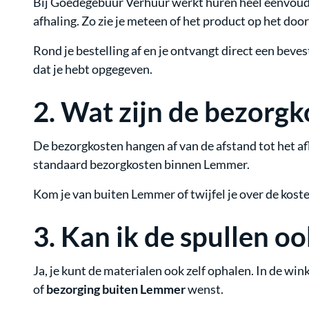
Bij Goedegebuur Verhuur werkt huren heel eenvoudig
Verwarming
afhaling. Zo zie je meteen of het product op het do
Rond je bestelling af en je ontvangt direct een beves
Catering
dat je hebt opgegeven.
Bruiloft
2.
Wat zijn de bezorgk
Spellen
De bezorgkosten hangen af van de afstand tot het afle
standaard bezorgkosten binnen Lemmer.
Stroom
Kom je van buiten Lemmer of twijfel je over de kos
Reiniging
3.
Kan ik de spullen oo
voordeelpakketten
Ja, je kunt de materialen ook zelf ophalen. In de win
of
bezorging buiten Lemmer
wenst.