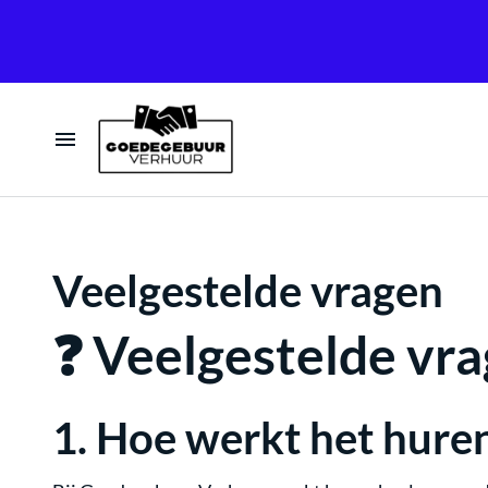
Home
Tenten
Veelgestelde vragen
Tafels & Stoelen
❓ Veelgestelde vr
Verlichting
1.
Hoe werkt het hure
Geluid