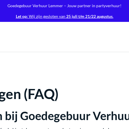
Goedegebuur Verhuur Lemmer – Jouw partner in partyverhuur!
Let op:
Wij zijn gesloten van
25 juli t/m 21/22 augustus
.
agen (FAQ)
n bij Goedegebuur Verhu