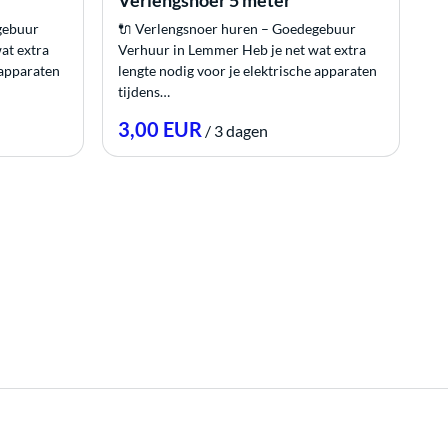
Verlengsnoer 5 meter
gebuur
🔌 Verlengsnoer huren – Goedegebuur
at extra
Verhuur in Lemmer Heb je net wat extra
 apparaten
lengte nodig voor je elektrische apparaten
tijdens…
/