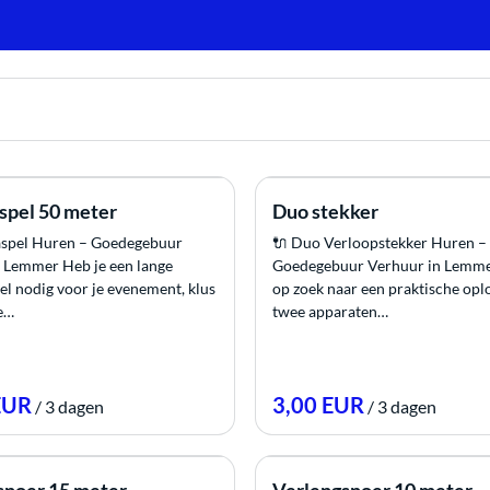
spel 50 meter
Duo stekker
aspel Huren – Goedegebuur
🔌 Duo Verloopstekker Huren –
 Lemmer Heb je een lange
Goedegebuur Verhuur in Lemme
l nodig voor je evenement, klus
op zoek naar een praktische opl
ke…
twee apparaten…
/
/