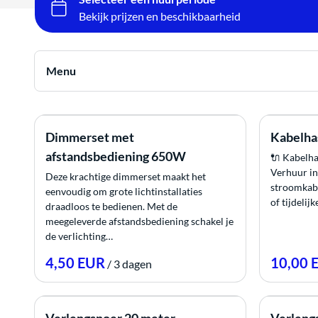
Verwarming
Catering
Menu
Bruiloft
Alle producten
Spellen
Dimmerset met
Kabelha
Tenten
afstandsbediening 650W
🔌 Kabelh
Tafels & Stoelen
Verhuur in
Stroom
Deze krachtige dimmerset maakt het
stroomkabe
Verlichting
eenvoudig om grote lichtinstallaties
of tijdelij
draadloos te bedienen. Met de
Geluid
Reiniging
meegeleverde afstandsbediening schakel je
de verlichting…
Verwarming
voordeelpakketten
Catering
/
Bruiloft
Spellen