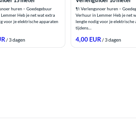
snoer 15 meter
Verlengsnoer 10 meter
gsnoer huren – Goedegebuur
🔌 Verlengsnoer huren – Goede
 Lemmer Heb je net wat extra
Verhuur in Lemmer Heb je net w
ig voor je elektrische apparaten
lengte nodig voor je elektrische
tijdens…
/
/