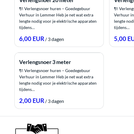
Verlengsnoer 20 meter
Verleng
Stroom
🔌 Verlengsnoer huren – Goedegebuur
🔌 Verlen
Verhuur in Lemmer Heb je net wat extra
Verhuur in
Reiniging
lengte nodig voor je elektrische apparaten
lengte nod
voordeelpakketten
tijdens…
tijdens…
/
Verlengsnoer 3 meter
🔌 Verlengsnoer huren – Goedegebuur
Verhuur in Lemmer Heb je net wat extra
lengte nodig voor je elektrische apparaten
tijdens…
/