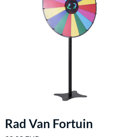
Verwarming
Catering
Bruiloft
Spellen
Stroom
Reiniging
voordeelpakketten
Rad Van Fortuin