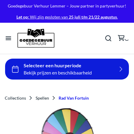
Goedegebuur Verhuur Lemmer – Jouw partner in partyverhuur!
Let op:
Wij zijn gesloten van
25 juli t/m 21/22 augustus
.
Home
Tenten
Tafels & Stoelen
Collections
Spellen
Rad Van Fortuin
Verlichting
Geluid