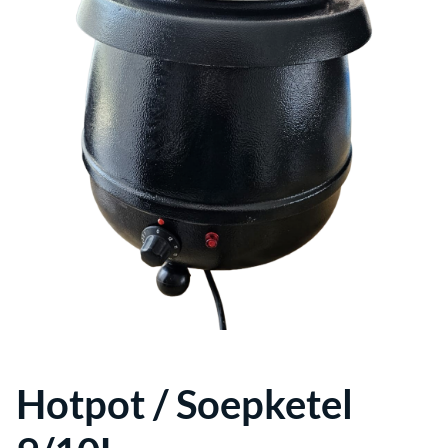
Verwarming
Catering
Bruiloft
Spellen
Stroom
Reiniging
voordeelpakketten
Hotpot / Soepketel