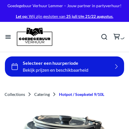
Goedegebuur Verhuur Lemmer – Jouw partner in partyverhuur!
Let op:
Wij zijn gesloten van
25 juli t/m 21/22 augustus
.
Home
Tenten
Tafels & Stoelen
Collections
Catering
Hotpot / Soepketel 9/10L
Verlichting
Geluid