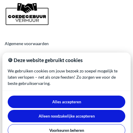
Algemene voorwaarden
Veelgestelde vragen❓
🍪 Deze website gebruikt cookies
We gebruiken cookies om jouw bezoek zo soepel mogelijk te
laten verlopen – net als onze feesten! Zo zorgen we voor de
beste gebruikservaring.
2026 Goedegebuur Verhuur. All right reserved. Btw-vrijstelling
Alles accepteren
conform kleineondernemersregeling (KOR) - Deze pagina bevat
affiliate links. Wij ontvangen mogelijk een commissie zonder extra
Alleen noodzakelijke accepteren
kosten voor jou. |
Privacy policy
|
Powered by Booqable
Algemene voorwaarden
Veelgestelde vragen❓
Voorkeuren beheren