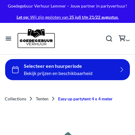
Goedegebuur Verhuur Lemmer – Jouw partner in partyverhuur!
Let op:
Wij zijn gesloten van
25 juli t/m 21/22 augustus
.
Home
Tenten
Tafels & Stoelen
Collections
Tenten
Easy up partytent 4 x 4 meter
Verlichting
Geluid