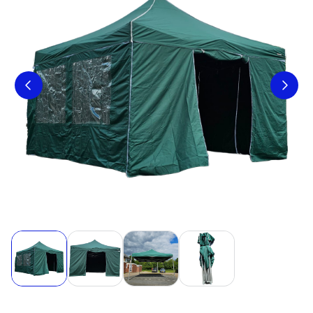
Verwarming
Catering
Bruiloft
Spellen
Stroom
Reiniging
voordeelpakketten