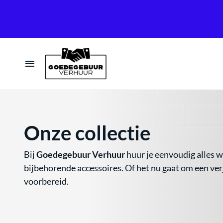
Home
Tenten
Onze collectie
Tafels & Stoelen
Bij
Goedegebuur Verhuur
huur je eenvoudig alles wa
bijbehorende accessoires. Of het nu gaat om een verj
Verlichting
voorbereid.
Geluid