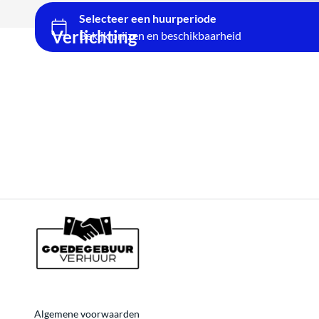
Verwarming
Verlichting
Catering
Bruiloft
Spellen
Stroom
Reiniging
voordeelpakketten
Algemene voorwaarden