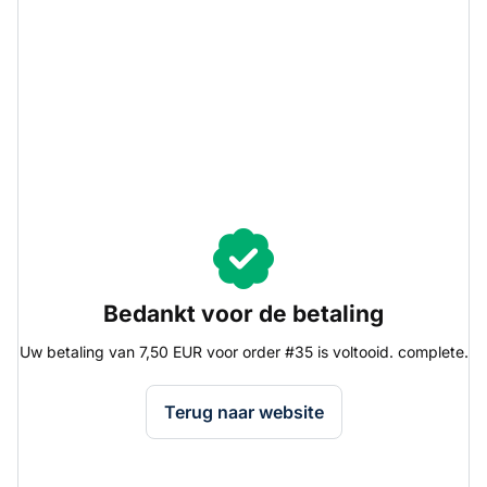
Full order amount, excluding security deposit
Bedankt voor de betaling
Uw betaling van 7,50 EUR voor order #35 is voltooid. complete.
🍪 Deze website gebruikt cookies
We gebruiken cookies om jouw bezoek zo soepel mogelijk
Terug naar website
te laten verlopen – net als onze feesten! Zo zorgen we
voor de beste gebruikservaring.