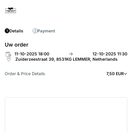
Details
Payment
1
2
Uw order
11-10-2025 18:00
12-10-2025 11:30
Zuiderzeestraat 39, 8531KG LEMMER, Netherlands
Order & Price Details
7,50 EUR
1x Prikkabel verlichting
7,50 EUR
10m Prikkabel verlichting kleur
Subtotaal
7,50 EUR
Levering
-
Totaal
7,50 EUR
Totaal verschuldigd
7,50 EUR